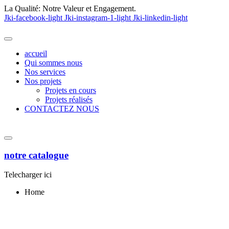
La Qualité:
Notre Valeur et Engagement.
Jki-facebook-light
Jki-instagram-1-light
Jki-linkedin-light
accueil
Qui sommes nous
Nos services
Nos projets
Projets en cours
Projets réalisés
CONTACTEZ NOUS
notre catalogue
Telecharger ici
Home