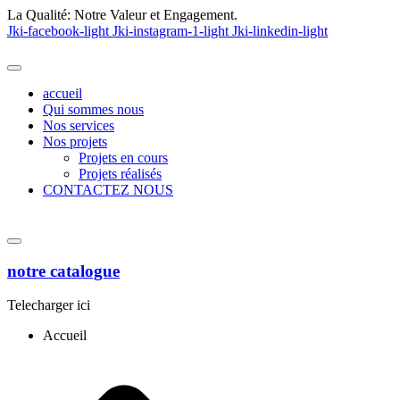
La Qualité:
Notre Valeur et Engagement.
Jki-facebook-light
Jki-instagram-1-light
Jki-linkedin-light
accueil
Qui sommes nous
Nos services
Nos projets
Projets en cours
Projets réalisés
CONTACTEZ NOUS
notre catalogue
Telecharger ici
Accueil