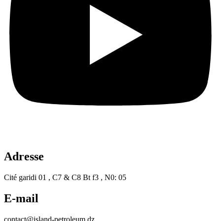
Adresse
Cité garidi 01 , C7 & C8 Bt f3 , N0: 05
E-mail
contact@island-petroleum.dz