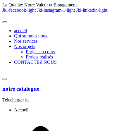
La Qualité:
Notre Valeur et Engagement.
Jki-facebook-light
Jki-instagram-1-light
Jki-linkedin-light
accueil
Qui sommes nous
Nos services
Nos projets
Projets en cours
Projets réalisés
CONTACTEZ NOUS
notre catalogue
Telecharger ici
Accueil