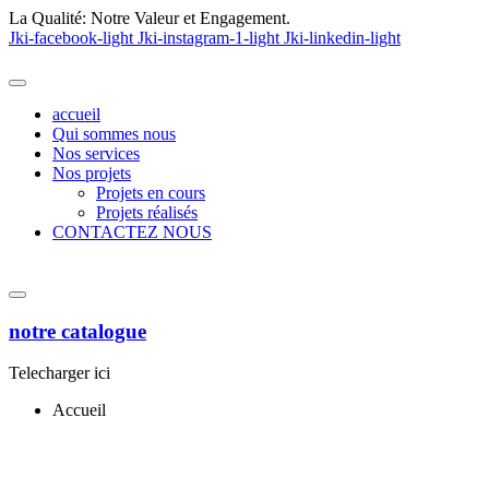
La Qualité:
Notre Valeur et Engagement.
Jki-facebook-light
Jki-instagram-1-light
Jki-linkedin-light
accueil
Qui sommes nous
Nos services
Nos projets
Projets en cours
Projets réalisés
CONTACTEZ NOUS
notre catalogue
Telecharger ici
Accueil