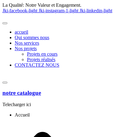
La Qualité:
Notre Valeur et Engagement.
Jki-facebook-light
Jki-instagram-1-light
Jki-linkedin-light
accueil
Qui sommes nous
Nos services
Nos projets
Projets en cours
Projets réalisés
CONTACTEZ NOUS
notre catalogue
Telecharger ici
Accueil