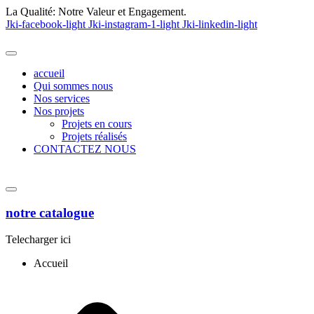
La Qualité:
Notre Valeur et Engagement.
Jki-facebook-light
Jki-instagram-1-light
Jki-linkedin-light
accueil
Qui sommes nous
Nos services
Nos projets
Projets en cours
Projets réalisés
CONTACTEZ NOUS
notre catalogue
Telecharger ici
Accueil