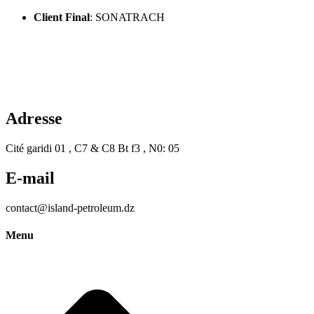
Client Final
: SONATRACH
Adresse
Cité garidi 01 , C7 & C8 Bt f3 , N0: 05
E-mail
contact@island-petroleum.dz
Menu