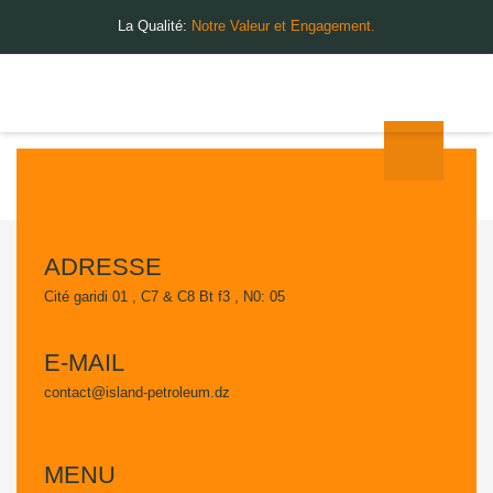
La Qualité:
Notre Valeur et Engagement.
ADRESSE
Cité garidi 01 , C7 & C8 Bt f3 , N0: 05
E-MAIL
contact@island-petroleum.dz
MENU