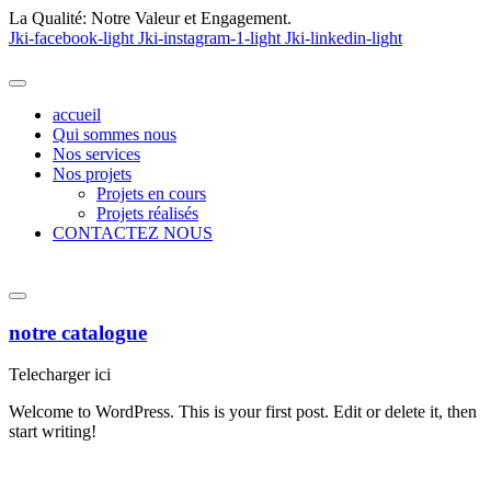
La Qualité:
Notre Valeur et Engagement.
Jki-facebook-light
Jki-instagram-1-light
Jki-linkedin-light
accueil
Qui sommes nous
Nos services
Nos projets
Projets en cours
Projets réalisés
CONTACTEZ NOUS
notre catalogue
Telecharger ici
Welcome to WordPress. This is your first post. Edit or delete it, then
start writing!