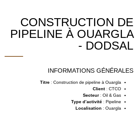
CONSTRUCTION DE
PIPELINE À OUARGLA
- DODSAL
INFORMATIONS GÉNÉRALES
Titre
: Construction de pipeline à Ouargla
Client
: CTCO
Secteur
: Oil & Gas
Type d’activité
: Pipeline
Localisation
: Ouargla